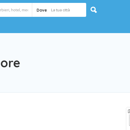
La tua città
Dove
tore