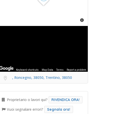
Keyboard shortcuts
Map Data
Terms
Report a problem
, Roncegno, 38050, Trentino, 38050
Proprietario o lavori qui?
RIVENDICA ORA!
Vuoi segnalare errori?
Segnala ora!