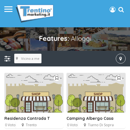
Features:
Alloggi
Vicino a me
Residenza Contrada T
Camping Albergo Casa
0 Voto
Trento
0 Voto
Tiarno Di Sopra