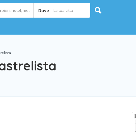
La tua città
Dove
relista
strelista