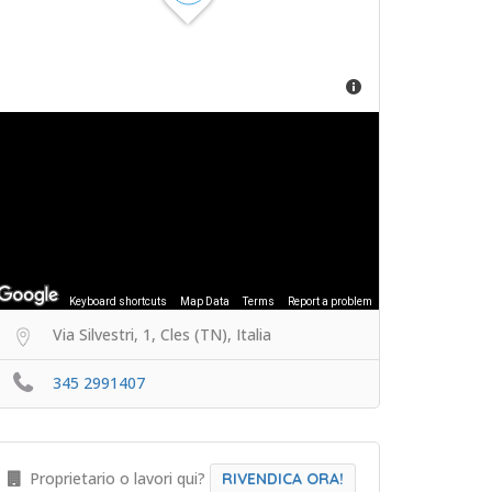
Keyboard shortcuts
Map Data
Terms
Report a problem
Via Silvestri, 1, Cles (TN), Italia
345 2991407
Proprietario o lavori qui?
RIVENDICA ORA!