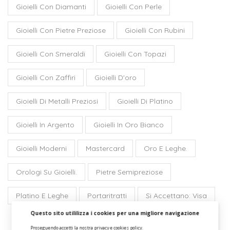
Gioielli Con Diamanti
Gioielli Con Perle
Gioielli Con Pietre Preziose
Gioielli Con Rubini
Gioielli Con Smeraldi
Gioielli Con Topazi
Gioielli Con Zaffiri
Gioielli D'oro
Gioielli Di Metalli Preziosi
Gioielli Di Platino
Gioielli In Argento
Gioielli In Oro Bianco
Gioielli Moderni
Mastercard
Oro E Leghe.
Orologi Su Gioielli.
Pietre Semipreziose
Platino E Leghe
Portaritratti
Si Accettano: Visa
Questo sito utililizza i cookies per una migliore navigazione
Proseguendo accetti la nostra
privacy e cookies policy
.