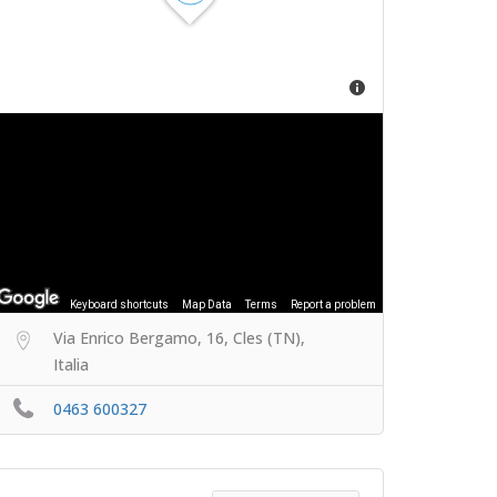
Keyboard shortcuts
Map Data
Terms
Report a problem
Via Enrico Bergamo, 16, Cles (TN),
Italia
0463 600327