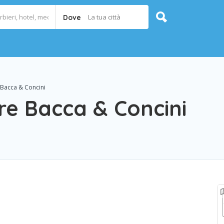
La tua città
Dove
 Bacca & Concini
re Bacca & Concini