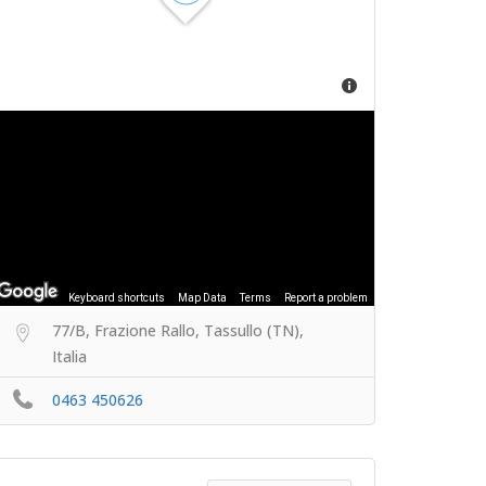
Keyboard shortcuts
Map Data
Terms
Report a problem
77/B, Frazione Rallo, Tassullo (TN),
Italia
0463 450626