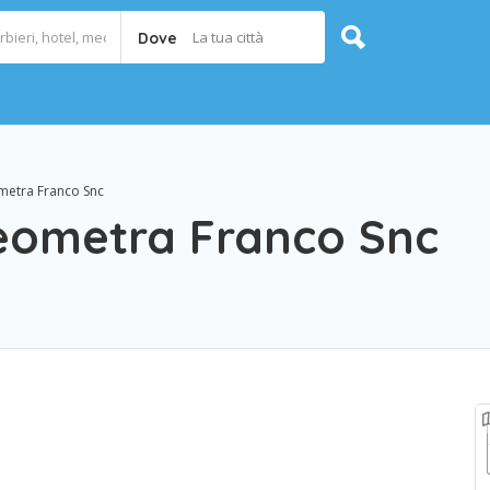
La tua città
Dove
metra Franco Snc
eometra Franco Snc