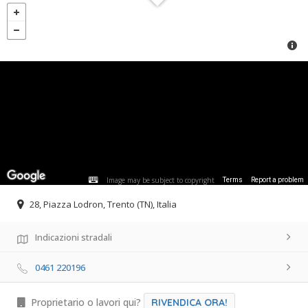
Image may be subject to copyright
Terms
Report a problem
28, Piazza Lodron, Trento (TN), Italia
Indicazioni stradali
0461 220196
Proprietario o lavori qui?
RIVENDICA ORA!