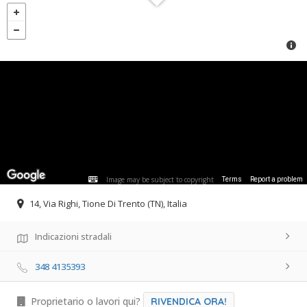
Image may be subject to copyright
Terms
Report a problem
14, Via Righi, Tione Di Trento (TN), Italia
Indicazioni stradali
348 4135393
Proprietario o lavori qui?
RIVENDICA ORA!