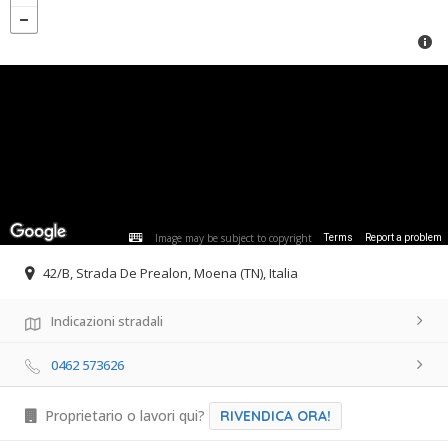
Image may be subject to copyright
Terms
Report a problem
42/B, Strada De Prealon, Moena (TN), Italia
Indicazioni stradali
0462 573626
Proprietario o lavori qui?
RIVENDICA ORA!