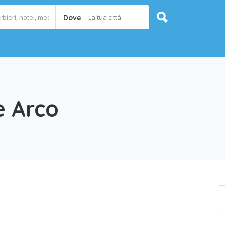
La tua città
Dove
e Arco