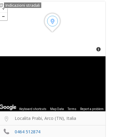
Indicazioni stradali
Keyboard shortcuts
Map Data
Terms
Report a problem
Localita Prabi, Arco (TN), Italia
0464 512874