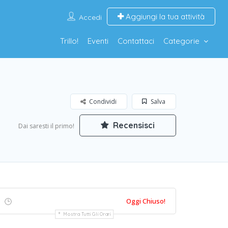
Aggiungi la tua attività
Accedi
Trillo!
Eventi
Contattaci
Categorie
Condividi
Salva
Recensisci
Dai saresti il primo!
Oggi Chiuso!
Mostra Tutti Gli Orari