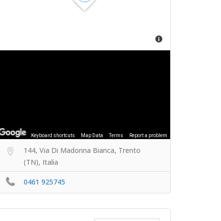
Keyboard shortcuts
Map Data
Terms
Report a problem
144, Via Di Madonna Bianca, Trento
(TN), Italia
0461 925745