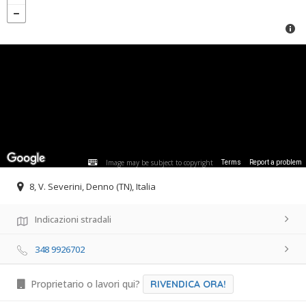
Image may be subject to copyright
Terms
Report a problem
8, V. Severini, Denno (TN), Italia
Indicazioni stradali
348 9926702
Proprietario o lavori qui?
RIVENDICA ORA!