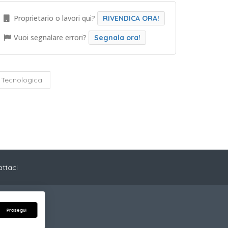
Proprietario o lavori qui?
RIVENDICA ORA!
Vuoi segnalare errori?
Segnala ora!
Tecnologica
ttaci
2 Trento (TN)
Prosegui