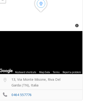
Keyboard shortcuts
Map Data
Terms
Report a problem
13, Via Monte Misone, Riva Del
Garda (TN), Italia
0464 557776