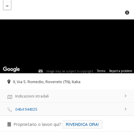
Image may be subject to copyright
Terms
Report a problem
9, Via S. Romedio, Rovereto (TN), Italia
Indicazioni stradali
0464 944025
Proprietario o lavori qui?
RIVENDICA ORA!