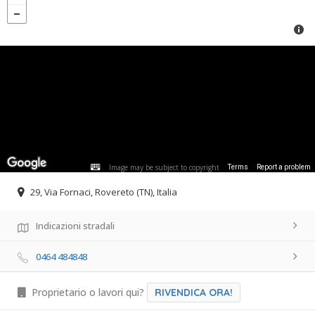
Image may be subject to copyright
Terms
Report a problem
29, Via Fornaci, Rovereto (TN), Italia
Indicazioni stradali
0464 484848
Proprietario o lavori qui?
RIVENDICA ORA!