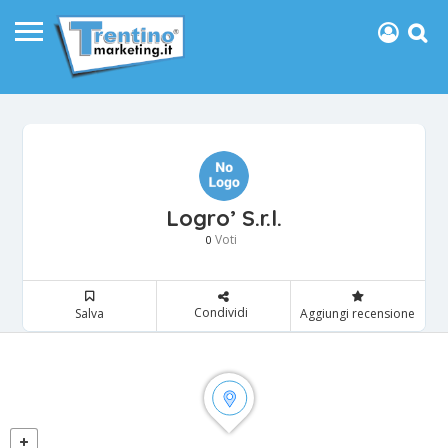
Logro’ S.r.l.
Voti
0
Condividi
Salva
Aggiungi recensione