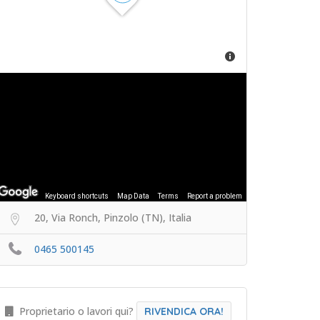
Keyboard shortcuts
Map Data
Terms
Report a problem
20, Via Ronch, Pinzolo (TN), Italia
0465 500145
Proprietario o lavori qui?
RIVENDICA ORA!