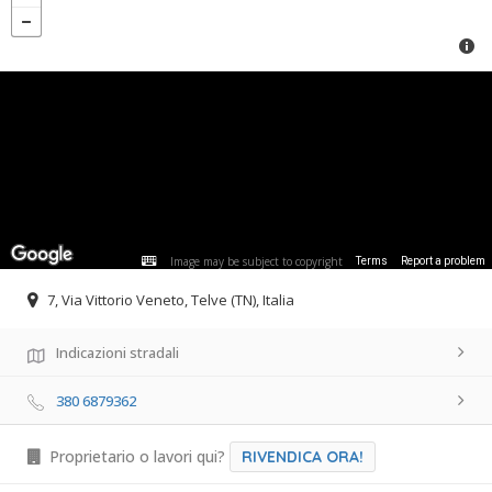
Image may be subject to copyright
Terms
Report a problem
7, Via Vittorio Veneto, Telve (TN), Italia
Indicazioni stradali
380 6879362
Proprietario o lavori qui?
RIVENDICA ORA!