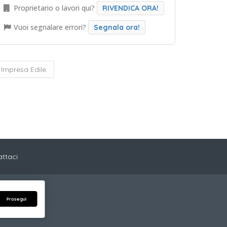
Proprietario o lavori qui?
RIVENDICA ORA!
Vuoi segnalare errori?
Segnala ora!
Impresa Edile
ttaci
2 Trento (TN)
Prosegui