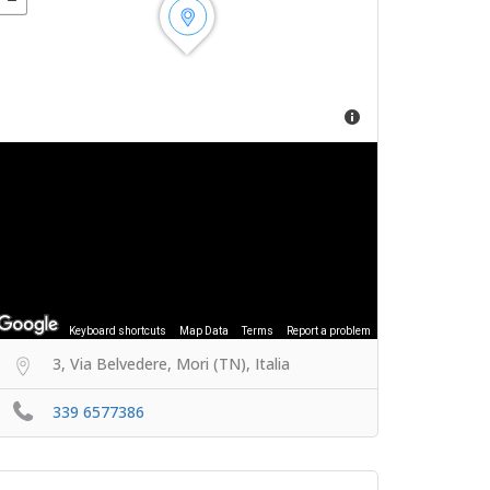
Keyboard shortcuts
Map Data
Terms
Report a problem
3, Via Belvedere, Mori (TN), Italia
339 6577386