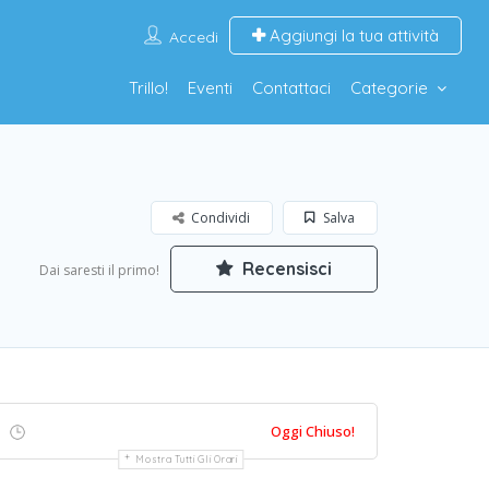
Aggiungi la tua attività
Accedi
Trillo!
Eventi
Contattaci
Categorie
Condividi
Salva
Recensisci
Dai saresti il primo!
Oggi Chiuso!
Mostra Tutti Gli Orari