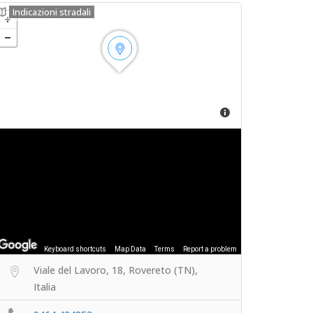
Indicazioni stradali
Keyboard shortcuts
Map Data
Terms
Report a problem
Viale del Lavoro, 18, Rovereto (TN),
Italia