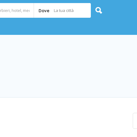
La tua città
Dove