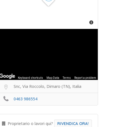
Keyboard shortcuts
Map Data
Terms
Report a problem
Snc, Via Roccolo, Dimaro (TN), Italia
0463 986554
Proprietario o lavori qui?
RIVENDICA ORA!