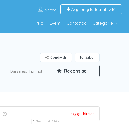
Aggiungi la tua attività
Accedi
Trillo!
Eventi
Contattaci
Categorie
Condividi
Salva
Recensisci
Dai saresti il primo!
Oggi Chiuso!
Mostra Tutti Gli Orari