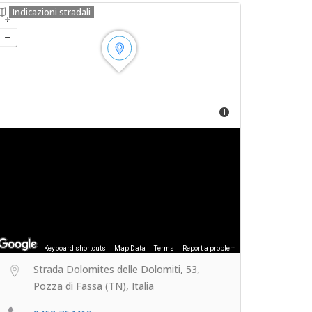
Indicazioni stradali
Keyboard shortcuts
Map Data
Terms
Report a problem
Strada Dolomites delle Dolomiti, 53,
Pozza di Fassa (TN), Italia