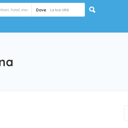
La tua città
Dove
na