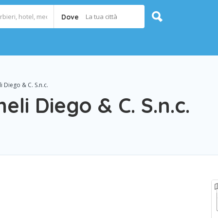
La tua città
Dove
i Diego & C. S.n.c.
heli Diego & C. S.n.c.