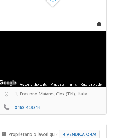
Keyboard shortcuts
Map Data
Terms
Report a problem
1, Frazione Maiano, Cles (TN), Italia
0463 423316
Proprietario o lavori qui?
RIVENDICA ORA!