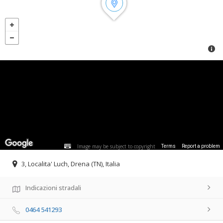
Image may be subject to copyright
Terms
Report a problem
3, Localita' Luch, Drena (TN), Italia
Indicazioni stradali
0464 541293