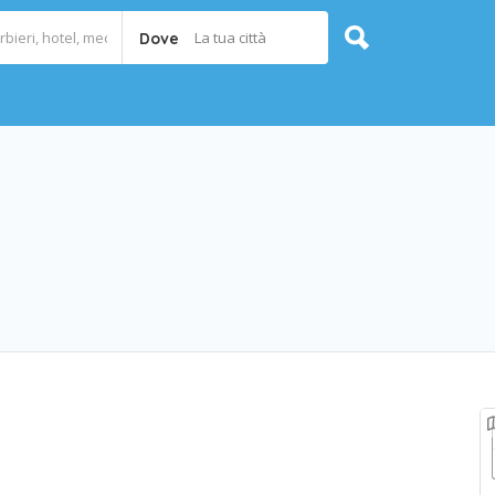
La tua città
Dove