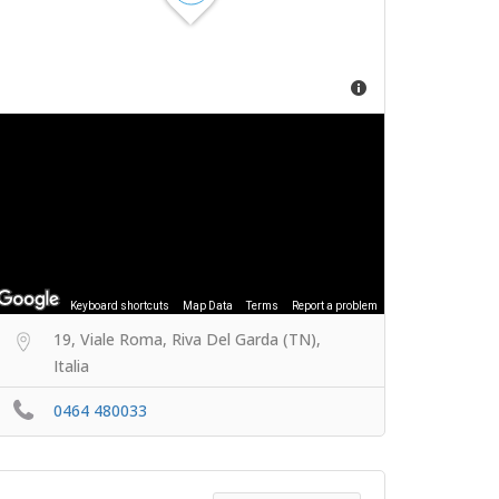
Keyboard shortcuts
Map Data
Terms
Report a problem
19, Viale Roma, Riva Del Garda (TN),
Italia
0464 480033