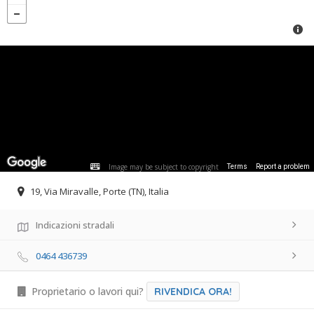
Image may be subject to copyright
Terms
Report a problem
19, Via Miravalle, Porte (TN), Italia
Indicazioni stradali
0464 436739
Proprietario o lavori qui?
RIVENDICA ORA!