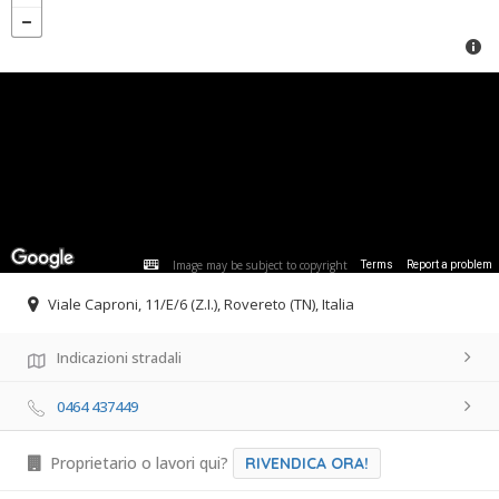
Image may be subject to copyright
Terms
Report a problem
Viale Caproni, 11/E/6 (Z.I.), Rovereto (TN), Italia
Indicazioni stradali
0464 437449
Proprietario o lavori qui?
RIVENDICA ORA!