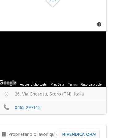
Keyboard shortcuts
Map Data
Terms
Report a problem
26, Via Gnesotti, Storo (TN), Italia
0465 297112
Proprietario o lavori qui?
RIVENDICA ORA!