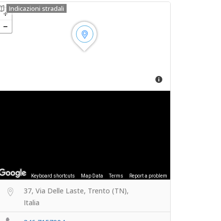
Indicazioni stradali
Keyboard shortcuts
Map Data
Terms
Report a problem
37, Via Delle Laste, Trento (TN),
Italia