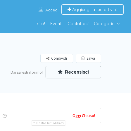
Aggiungi la tua attività
Accedi
Trillo!
Eventi
Contattaci
Categorie
Condividi
Salva
Recensisci
Dai saresti il primo!
Oggi Chiuso!
Mostra Tutti Gli Orari