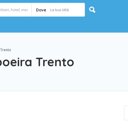
La tua città
Dove
 Trento
poeira Trento