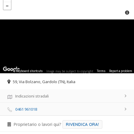
Image may be subject to copyright
Keyboard shortcuts
Terms
Report a problem
59, Via Bolzano, Gardolo (TN), Italia
Indicazioni stradali
0461 961018
Proprietario o lavori qui?
RIVENDICA ORA!