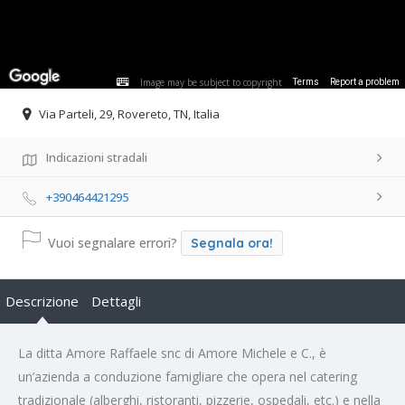
Image may be subject to copyright
Terms
Report a problem
Via Parteli, 29, Rovereto, TN, Italia
Indicazioni stradali
+390464421295
Vuoi segnalare errori?
Segnala ora!
Descrizione
Dettagli
La ditta Amore Raffaele snc di Amore Michele e C., è
un’azienda a conduzione famigliare che opera nel catering
tradizionale (alberghi, ristoranti, pizzerie, ospedali, etc.) e nella