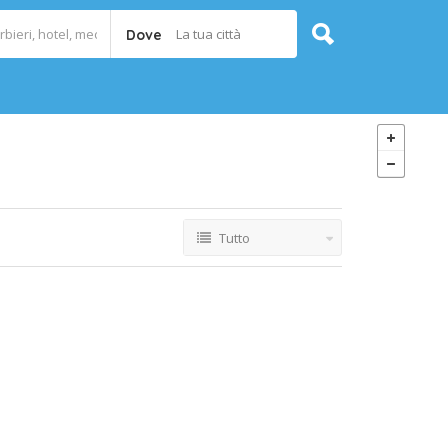
La tua città
Dove
Tutto