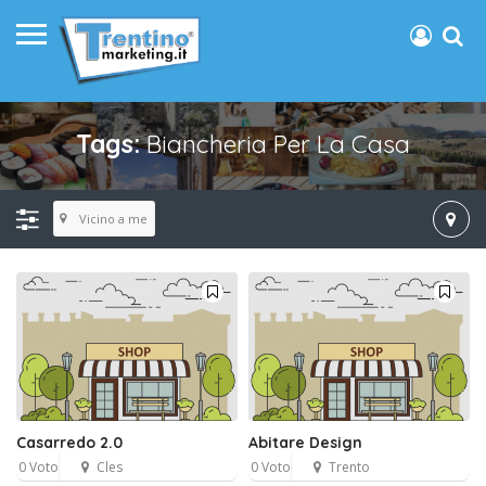
Tags:
Biancheria Per La Casa
Vicino a me
Casarredo 2.0
Abitare Design
0 Voto
Cles
0 Voto
Trento