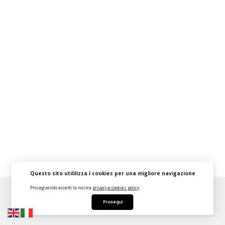
Questo sito utililizza i cookies per una migliore navigazione
Proseguendo accetti la nostra
privacy e cookies policy
.
About
FAQ
Strumenti Dashboard
Termini
Privacy
Prosegui
Contattaci