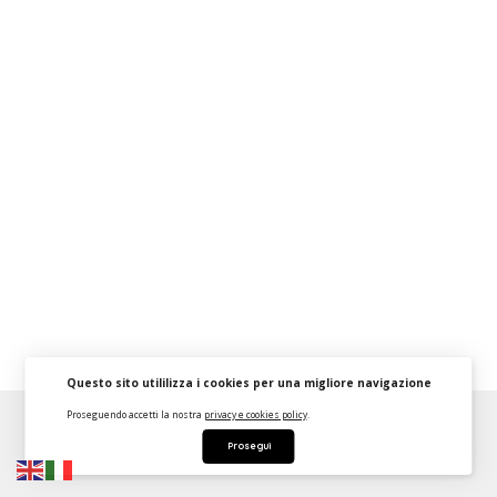
Questo sito utililizza i cookies per una migliore navigazione
Proseguendo accetti la nostra
privacy e cookies policy
.
About
FAQ
Strumenti Dashboard
Termini
Privacy
Prosegui
Contattaci