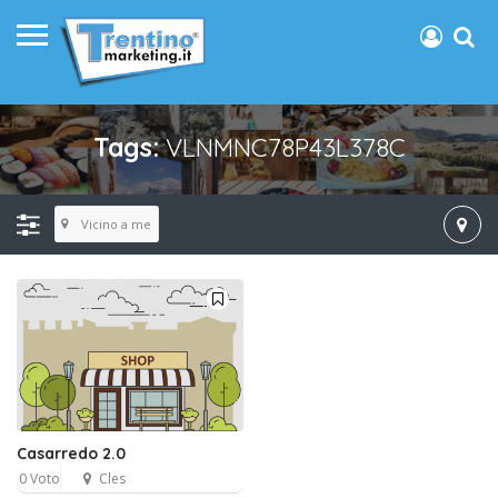
Tags:
VLNMNC78P43L378C
Vicino a me
Casarredo 2.0
0 Voto
Cles