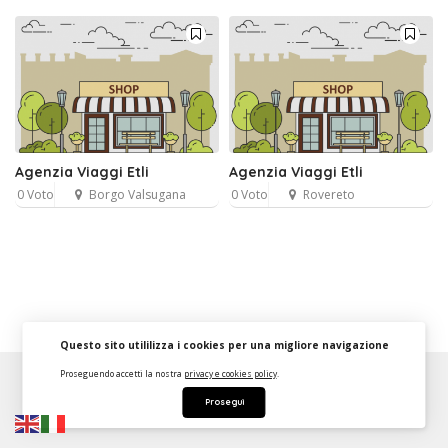
Agenzia Viaggi Etli
Agenzia Viaggi Etli
0 Voto
Borgo Valsugana
0 Voto
Rovereto
Questo sito utililizza i cookies per una migliore navigazione
Proseguendo accetti la nostra
privacy e cookies policy
.
About
FAQ
Strumenti Dashboard
Termini
Privacy
Prosegui
Contattaci