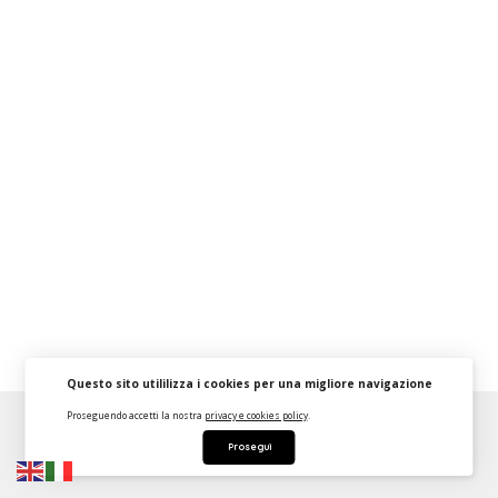
Questo sito utililizza i cookies per una migliore navigazione
Proseguendo accetti la nostra
privacy e cookies policy
.
About
FAQ
Strumenti Dashboard
Termini
Privacy
Prosegui
Contattaci