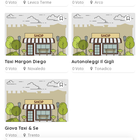
0 Voto
Levico Terme
0 Voto
Arco
Taxi Margon Diego
Autonoleggi Il Gigli
0 Voto
Novaledo
0 Voto
Tonadico
Giova Taxi & Se
0 Voto
Trento