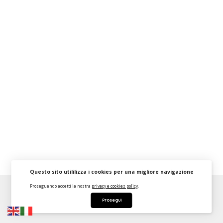
Questo sito utililizza i cookies per una migliore navigazione
Proseguendo accetti la nostra
privacy e cookies policy
.
About
FAQ
Strumenti Dashboard
Termini
Privacy
Prosegui
Contattaci