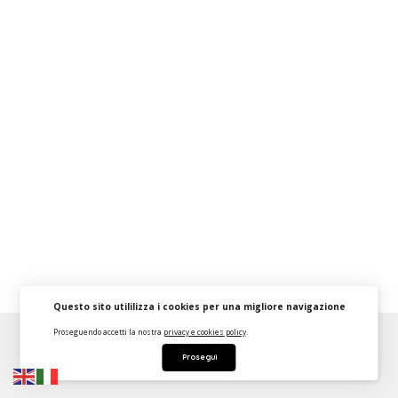
Questo sito utililizza i cookies per una migliore navigazione
Proseguendo accetti la nostra
privacy e cookies policy
.
About
FAQ
Strumenti Dashboard
Termini
Privacy
Prosegui
Contattaci