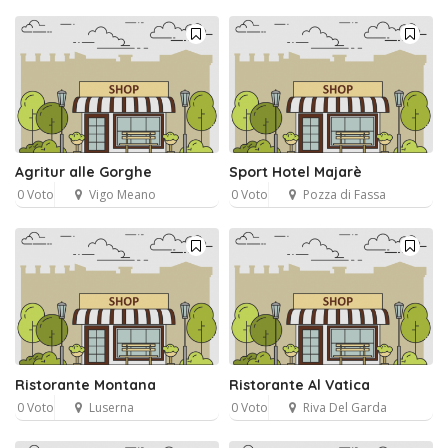
Agritur alle Gorghe
Sport Hotel Majarè
0 Voto
Vigo Meano
0 Voto
Pozza di Fassa
Ristorante Montana
Ristorante Al Vatica
0 Voto
Luserna
0 Voto
Riva Del Garda