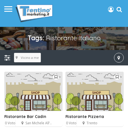
Tags:
Ristorante Italiano
Vicino a me
Ristorante Bar Cadin
Ristorante Pizzeria
0 Voto
San Michele All'..
0 Voto
Trento