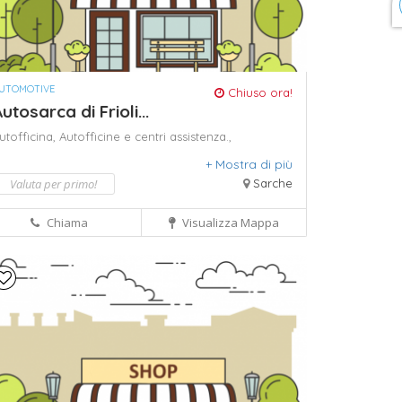
UTOMOTIVE
Chiuso ora!
utosarca di Frioli...
utofficina,
Autofficine e centri assistenza.,
arrozzeria,
cinghie di trasmissione per motori
+ Mostra di più
utoveicoli.,
officina-carrozzeria,
riparazione auto,
iparazione cristalli,
riparazione freni
Valuta per primo!
Sarche
Chiama
Visualizza Mappa