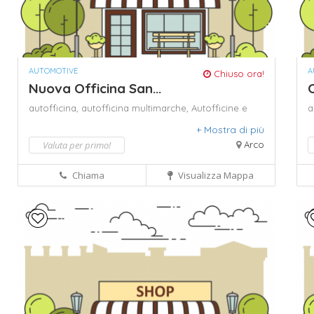
AUTOMOTIVE
A
Chiuso ora!
Nuova Officina San...
O
autofficina,
autofficina multimarche,
Autofficine e
a
centri assistenza.,
centri revisione,
motori,
officina
a
+ Mostra di più
autorizzata,
officina meccanica.,
officina per
a
autoveicoli,
officina-carrozzeria,
ricambi per auto.,
c
Valuta per primo!
Arco
riparazione ammortizzatori,
riparazione cambi,
o
riparazione cambi automatici,
riparazione
r
Chiama
Visualizza Mappa
carburatori.,
riparazione centraline elettroniche,
r
riparazione freni,
riparazione marmitte
r
g
p