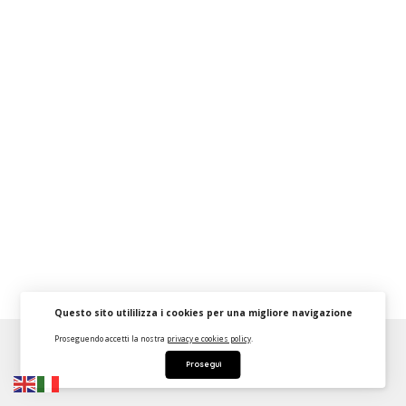
Questo sito utililizza i cookies per una migliore navigazione
Proseguendo accetti la nostra
privacy e cookies policy
.
About
FAQ
Strumenti Dashboard
Termini
Privacy
Prosegui
Contattaci