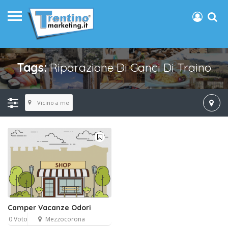
Tags:
Riparazione Di Ganci Di Traino
Vicino a me
Camper Vacanze Odori
0 Voto
Mezzocorona