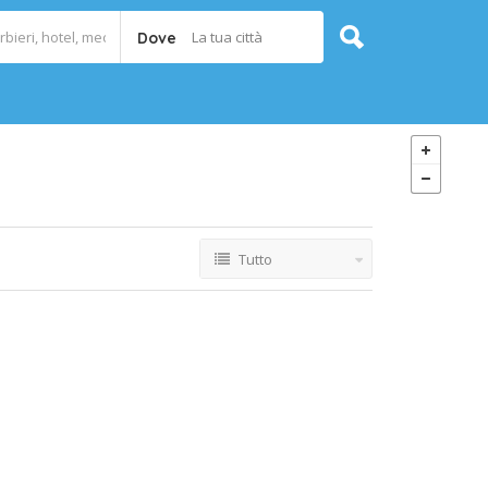
La tua città
Dove
Tutto