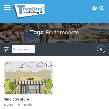
Tags:
Portamonete
Vicino a me
Nino Calzature
0 Voto
Pinzolo