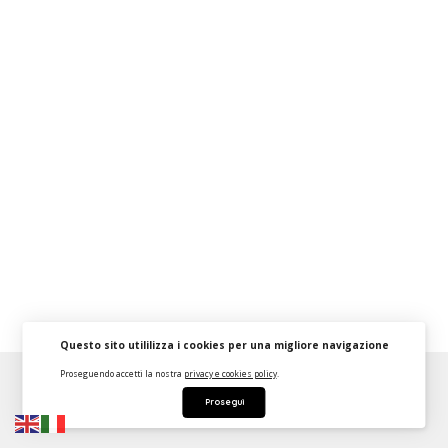
Questo sito utililizza i cookies per una migliore navigazione
Proseguendo accetti la nostra
privacy e cookies policy
.
About
FAQ
Strumenti Dashboard
Termini
Privacy
Prosegui
Contattaci