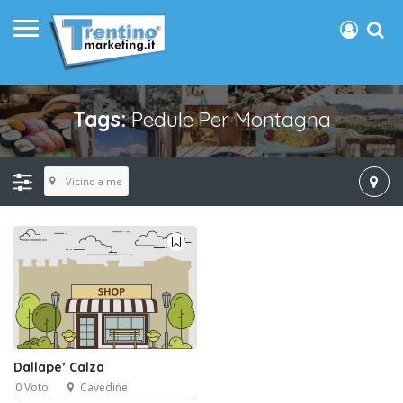
Tags:
Pedule Per Montagna
Vicino a me
Dallape’ Calza
0 Voto
Cavedine