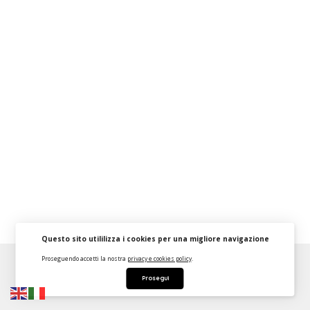
Questo sito utililizza i cookies per una migliore navigazione
Proseguendo accetti la nostra
privacy e cookies policy
.
About
FAQ
Strumenti Dashboard
Termini
Privacy
Prosegui
Contattaci