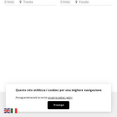
0 Voto
Trento
0 Voto
Fondo
Questo sito utililizza i cookies per una migliore navigazione
Proseguendo accetti la nostra
privacy e cookies policy
.
About
FAQ
Strumenti Dashboard
Termini
Privacy
Prosegui
Contattaci