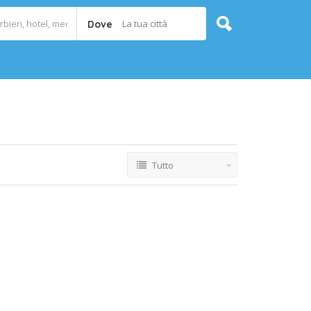
La tua città
Dove
Tutto