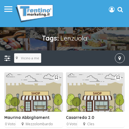
Tags:
Lenzuola
Vicino a me
Maurina Abbigliament
Casarredo 2.0
0 Voto
Mezzolombardo
0 Voto
Cles