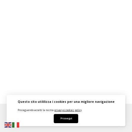
Questo sito utililizza i cookies per una migliore navigazione
Proseguendo accetti la nostra
privacy e cookies policy
.
About
FAQ
Strumenti Dashboard
Termini
Privacy
Prosegui
Contattaci