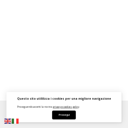
Questo sito utililizza i cookies per una migliore navigazione
Proseguendo accetti la nostra
privacy e cookies policy
.
About
FAQ
Strumenti Dashboard
Termini
Privacy
Prosegui
Contattaci