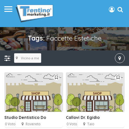
Tags:
Faccette Estetiche
Vicino a me
Studio Dentistico Do
Callovi Dr. Egidio
0 Voto
Rovereto
0 Voto
Taio