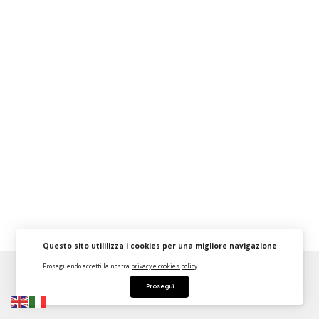
Questo sito utililizza i cookies per una migliore navigazione
Proseguendo accetti la nostra
privacy e cookies policy
.
About
FAQ
Strumenti Dashboard
Termini
Privacy
Prosegui
Contattaci